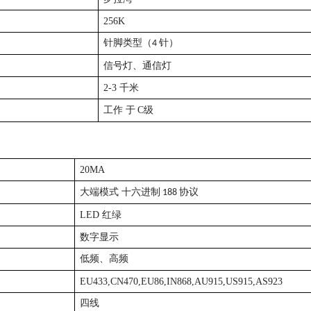
256K
针脚类型（4 针）
信号灯、通信灯
2-3 千米
工作
C级
于
20MA
大端
模式
十六进制 188 协议
LED 红绿
数字显示
低频、
高频
EU433,CN470,EU86,IN868,AU915,US915,AS923
四线