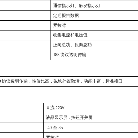
通信指示灯、触发指示灯
定期报告数据
罗拉湾
收集电流和电压值
正向总功、反向总功
188 协议透明传输
88 协议透明传输，性价比高，磁铁外置激活，功能丰富，标准接口
直流 220V
液晶显示屏
，
按钮开关屏
-40 至 85
罗拉湾