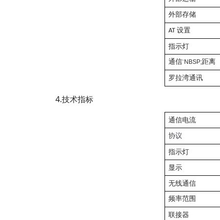
外部存储
AT 设置
指示灯
通信
¨NBSP;
距离
罗拉湾
通讯
4
.技术指标
通信电流
协议
指示灯
显示
无线通信
频率范围
联接器