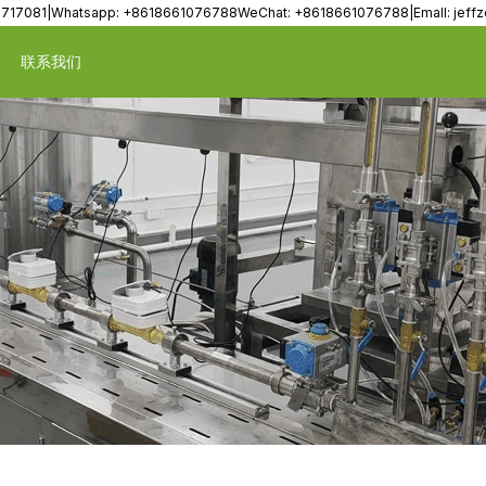
8717081|Whatsapp: +8618661076788WeChat: +8618661076788|Emall: jef
联系我们