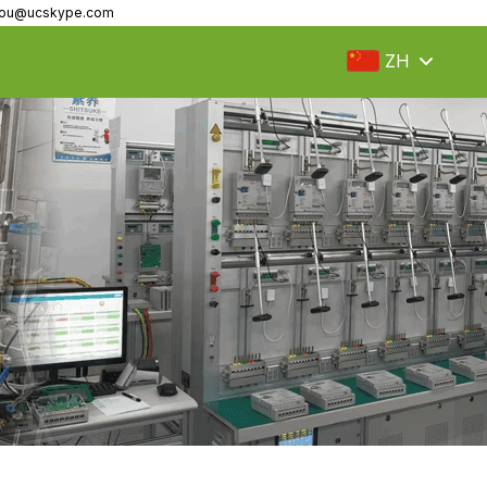
fzou@ucskype.com
ZH