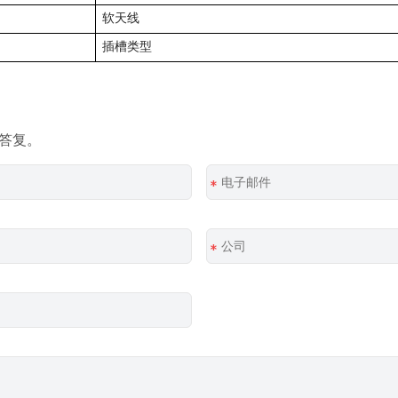
软天线
插槽类型
您答复。
*
*